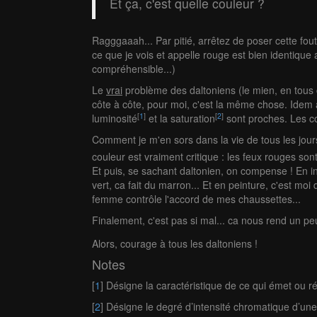
Et ça, c'est quelle couleur ?
Ragggaaah... Par pitié, arrêtez de poser cette fout
ce que je vois et appelle rouge est bien identique
compréhensible...)
Le
vrai
problème des daltoniens (le mien, en tous c
côte à côte, pour moi, c'est la même chose. Idem av
[
1
]
[
2
]
luminosité
et la saturation
sont proches. Les co
Comment je m'en sors dans la vie de tous les jours
couleur est vraiment critique : les feux rouges sont
Et puis, se sachant daltonien, on compense ! En in
vert, ca fait du marron... Et en peinture, c'est mo
femme contrôle l'accord de mes chaussettes...
Finalement, c'est pas si mal... ca nous rend un peu
Alors, courage à tous les daltoniens !
Notes
[
1
] Désigne la caractéristique de ce qui émet ou réf
[
2
] Désigne le degré d’intensité chromatique d’une