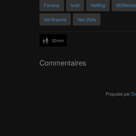
Fantasy
forêt
Halfling
MOMminia
Sol Braynïa
Vae Victis
32mm
Commentaires
Propulsé par
Do