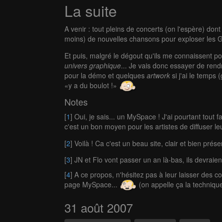
La suite
A venir : tout pleins de concerts (on l'espère) do
moins) de nouvelles chansons pour exploser les G
Et puis, malgré le dégout qu'ils me connaissent 
univers graphique
... Je vais donc essayer de rendr
pour la démo et quelques
artwork
si j'ai le temps 
y a du boulot !
Notes
[
1
] Oui, je sais... un MySpace ! J'ai pourtant tout f
c'est un bon moyen pour les artistes de diffuser 
[
2
] Voilà ! Ca c'est un beau site, clair et bien pr
[
3
] JN et Flo vont passer un an là-bas, ils devraien
[
4
] A ce propos, n'hésitez pas à leur laisser des c
page MySpace...
(on appelle ça la technique
31 août 2007