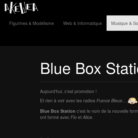
Figurines & Modélisme
Web & Informatique
Musique & S
Blue Box Stat
Aujourd'hui, c'est promotion !
Et rien à voir avec les radios
France Bleue
...
Blue Box Station
c'est le nom de la nouvelle fo
ont formé avec
Flo
et
Alice
.