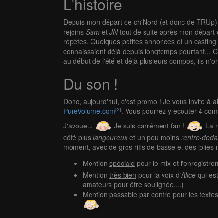
L'histoire
Depuis mon départ de ch'Nord (et donc de TRUp), 
rejoins
Sam
et
JN
tout de suite après mon départ e
répètes. Quelques petites annonces et un casting 
connaissaient déjà depuis longtemps pourtant... Ca
au début de l'été et déjà plusieurs compos, ils n'
Du son !
Donc, aujourd'hui, c'est promo ! Je vous invite à al
[
2
]
PureVolume.com
. Vous pourrez y écouter 4 comp
J'avoue...
Je suis carrément fan !
La m
côté plus
langoureux
et un peu moins
rentre-ded
moment, avec de gros riffs de basse et des jolie
Mention
spéciale
pour le mix et l'enregistr
Mention
très bien
pour la voix d
'Alice
qui est
amateurs pour être soulignée....)
Mention
passable
par contre pour les textes