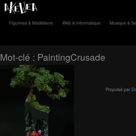
Figurines & Modélisme
Web & Informatique
Musique & S
Mot-clé :
PaintingCrusade
Propulsé par
Do