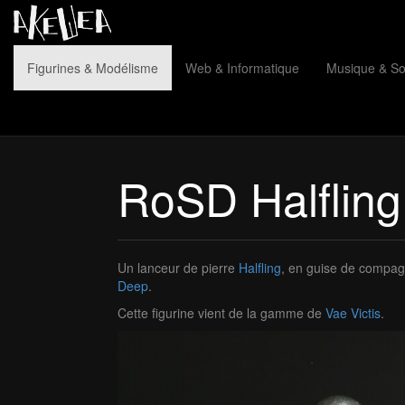
Figurines & Modélisme
Web & Informatique
Musique & S
RoSD Halfling
Un lanceur de pierre
Halfling
, en guise de compa
Deep
.
Cette figurine vient de la gamme de
Vae Victis
.