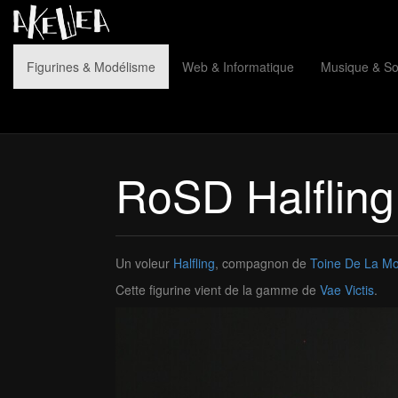
Figurines & Modélisme
Web & Informatique
Musique & S
RoSD Halfling
Un voleur
Halfling
, compagnon de
Toine De La Mo
Cette figurine vient de la gamme de
Vae Victis
.