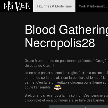
Figurines & Modélisme
Web & Informatiqu
Blood Gatherin
Necropolis28
Grace à une bande de passionnés présents à Octogô
Un coup de Cœur !
Je ne sais pas si ce sont les règles faciles à assimiler
permet de se faire plaisir sur la peinture et le modéli
permet d'en faire un véritable diorama ou le thème som
doute l'ensemble !
Bref, une fois revenus à la maison, on s'est penché sur
[
1
]
disponible) et on a commencé à se faire des bandes