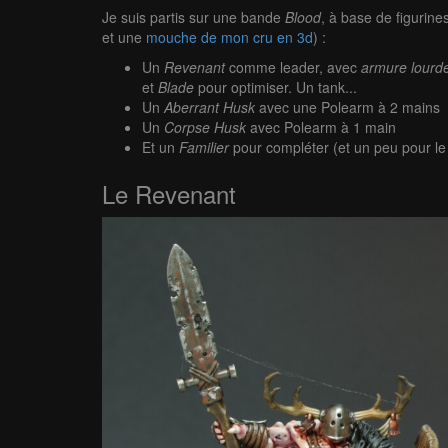
Je suis partis sur une bande
Blood
, à base de figurine
et une
mouche de mon cru en 3d
) :
Un
Revenant
comme leader, avec
armure lourd
et
Blade
pour optimiser. Un tank...
Un
Aberrant Husk
avec une Polearm à 2 mains
Un
Corpse Husk
avec Polearm à 1 main
Et un
Familier
pour compléter (et un peu pour le 
Le Revenant