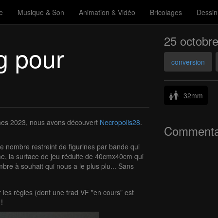
e
Musique & Son
Animation & Vidéo
Bricolages
Dessin
25 octobr
g pour
conversion
32mm
nes 2023, nous avons découvert
Necropolis28
.
Commenta
, le nombre restreint de figurines par bande qui
sme, la surface de jeu réduite de 40cmx40cm qui
bre à souhait qui nous a le plus plu... Sans
 les règles (dont une trad VF "en cours" est
!