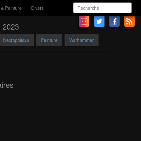
 & Peinture
Divers
e 2023
Necropolis28
Peinture
Warhammer
ires