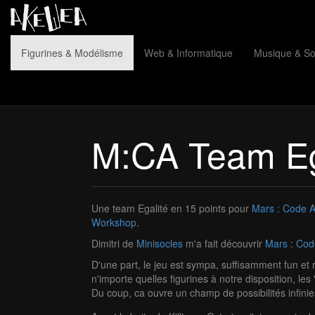
Figurines & Modélisme
Web & Informatique
Musique & S
M:CA Team Eg
Une team Egalité en 15 points pour
Mars : Code 
Workshop
.
Dimitri de
Minisocles
m'a fait découvrir
Mars : Cod
D'une part, le jeu est sympa, suffisamment fun et ra
n'importe quelles figurines à notre disposition, le
Du coup, ca ouvre un champ de possibilités infini