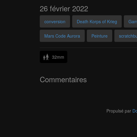
26 février 2022
conversion
Death Korps of Krieg
Gam
Mars Code Aurora
Peinture
scratchbu
32mm
Commentaires
Propulsé par
Do