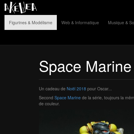
Figurines & Modélisme
Web & Informatique
Musique & S
Space Marine :
Un cadeau de
Noël 2018
pour Oscar...
Second
Space Marine
de la série, toujours la mêm
de couleur.