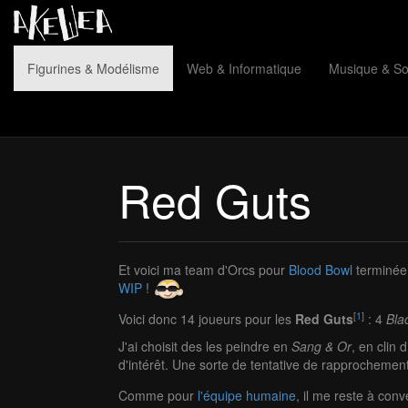
Figurines & Modélisme
Web & Informatique
Musique & S
Red Guts
Et voici ma team d'Orcs pour
Blood Bowl
terminée 
WIP
!
[
1
]
Voici donc 14 joueurs pour les
Red Guts
: 4
Bla
J'ai choisit des les peindre en
Sang & Or
, en clin 
d'intérêt. Une sorte de tentative de rapprochement
Comme pour
l'équipe humaine
, il me reste à conv