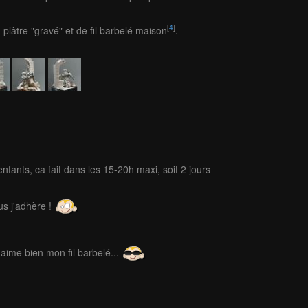
[
4
]
 plâtre "gravé" et de fil barbelé maison
.
fants, ca fait dans les 15-20h maxi, soit 2 jours
us j'adhère !
l'aime bien mon fil barbelé...