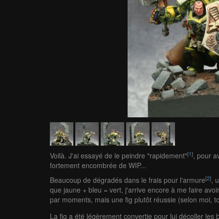
[
1
]
Voilà. J'ai essayé de le peindre "rapidement"
, pour a
fortement encombrée de WIP...
[
2
]
Beaucoup de dégradés dans le frais pour l'armure
, 
que jaune + bleu = vert, j'arrive encore à me faire avoi
par moments, mais une fig plutôt réussie (selon moi, to
La fig a été légèrement convertie pour lui décoller les