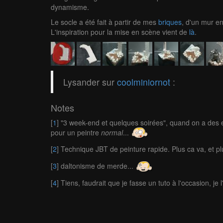
dynamisme.
Le socle a été fait à partir de mes
briques
, d'un mur en
L'inspiration pour la mise en scène vient de
là
.
Lysander sur
coolminiornot
:
Notes
[
1
] "3 week-end et quelques soirées", quand on a des en
pour un peintre
normal
...
[
2
] Technique JBT de peinture rapide. Plus ca va, et pl
[
3
] daltonisme de merde...
[
4
] Tiens, faudrait que je fasse un tuto à l'occasion, je 