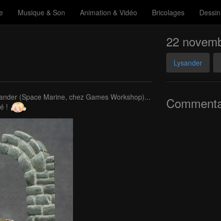
e
Musique & Son
Animation & Vidéo
Bricolages
Dessin
22 novemb
Lysander
ysander (Space Marine, chez Games Workshop)...
Commenta
vé !