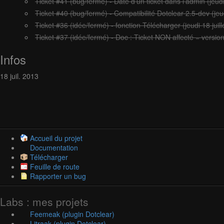
Ticket #41
(bug/fermé) - Date d'un ticket dans l'admin (jeudi
Ticket #40
(bug/fermé) - Compatibilité Dotclear 2.5-dev (jeud
Ticket #36
(idée/fermé) - fonction Télécharger (jeudi 18 juil
Ticket #37
(idée/fermé) - Doc : Ticket NON affecté = version 
Infos
18
juil.
2013
Accueil du projet
Documentation
Télécharger
Feuille de route
Rapporter un bug
Labs : mes projets
Feemeak (plugin Dotclear)
Litraak (plugin Dotclear)